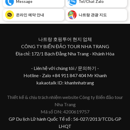
Message
Tel/Chat Zalo
온라인 예약 안내
나트랑 관광 지도
나트랑 호핑투어 현지 업체
CÔNG TY BIỂN ĐẢO TOUR NHA TRANG
Địa chỉ: 172/1 Bạch Đằng Nha Trang - Khánh Hòa
- Liên hệ với chúng tôi / 문의하기 -
Hotline - Zalo +84 911 847 404 Mr Khanh
kakaotalk ID: khanhnhatrang
Thiết kế & chịu trách nhiệm website Công ty Biển đảo tour
Nha Trang
Mã số DN: 4200619757
GP Du lịch Lữ hành Quốc Tế số : 56-027/2013/TCDL-GP
LHQT