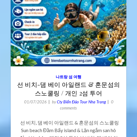
나트랑 섬 여행
선 비치-댐 베이 아일랜드 & 혼문섬의
스노쿨링 / 개인 2섬 투어
01/07/2026
by
Cty Biển Đảo Tour Nha Trang
0
comments
선 비치, 댐 베이 아일랜드 & 혼문섬의 스노쿨링
Sun beach Đầm Bấy island & Lặn ngắm san hô