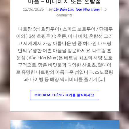
마을 – 미니비치 또는 혼탐섬
12/06/2026
by
Cty Biển Đảo Tour Nha Trang
5
comments
나트랑 3섬 호핑투어 ( 스피드 보트투어 / 단체투
어의 ) 3섬 호핑투어: 혼문, 미니 비치, 혼탐섬 그리
고 세계에서 가장 아름다운 만 중 하나인 나트랑
만의 유명한 어촌 마을을 방문하세요. 나트랑 혼
문섬 ( đảo Hòn Mun )은 베트남 최초의 해양 보호
구역으로, 맑은 바닷물과 다양한 산호초, 열대어
로 유명한 나트랑의 아름다운 섬입니다. 스노클링
과 다이빙 등 해양 액티비티를 즐기기 […]
MỜI XEM THÊM / 여기를 클릭하세요