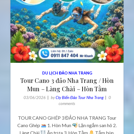
DU LỊCH ĐẢO NHA TRANG
Tour Cano 3 đảo Nha Trang / Hòn
Mun – Làng Chài – Hòn Tằm
03/06/2026
by
Cty Biển Đảo Tour Nha Trang
0
comments
TOUR CANO GHÉP 3 ĐẢO NHA TRANG Tour
Cano Ghép
1. Hòn Mun
Lặn ngắm san hô 2.
Làng Chài
Ăn trưa 3. Hòn Tằm
Tắm bùn,