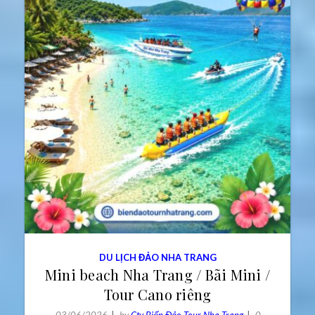
DU LỊCH ĐẢO NHA TRANG
Mini beach Nha Trang / Bãi Mini /
Tour Cano riêng
03/06/2026
by
Cty Biển Đảo Tour Nha Trang
0