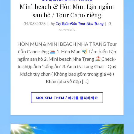
Mini beach & Hòn Mun Lặn ngắm
san hô / Tour Cano riêng
04/08/2026
by
Cty Biển Đảo Tour Nha Trang
0
comments
HÒN MUN & MINI BEACH NHA TRANG Tour
đảo Cano riêng
1. Hòn Mun
Tắm biển Lặn
ngắm san hô 2. Mini beach Nha Trang
Check-
in chụp ảnh “sống ảo” 3. Ăn trưa Làng Chài – Quý
khách tùy chọn ( Không bao gồm trong giá vé )
Khám phá vẻ đẹp […]
MỜI XEM THÊM / 여기를 클릭하세요