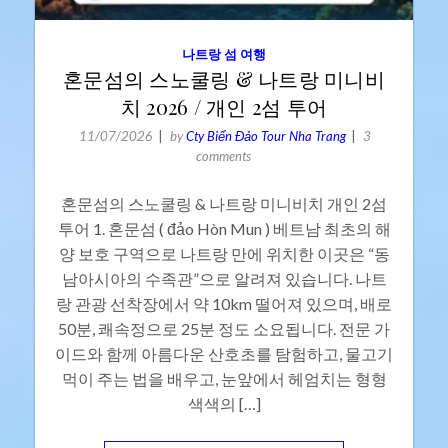
나트랑 섬 여행
혼문섬의 스노쿨링 & 나트랑 미니비
치 2026 / 개인 2섬 투어
11/07/2026
by
Cty Biển Đảo Tour Nha Trang
3
comments
혼문섬의 스노쿨링 & 나트랑 미니비치 개인 2섬
투어 1. 혼문섬 ( đảo Hòn Mun ) 베트남 최초의 해
양 보호 구역으로 나트랑 만에 위치한 이곳은 “동
남아시아의 수족관”으로 알려져 있습니다. 나트
랑 관광 선착장에서 약 10km 떨어져 있으며, 배로
50분, 쾌속정으로 25분 정도 소요됩니다. 전문 가
이드와 함께 아름다운 산호초를 탐험하고, 물고기
먹이 주는 법을 배우고, 눈앞에서 헤엄치는 형형
색색의 […]