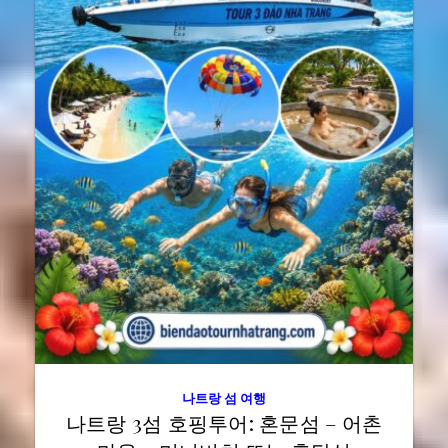
나트랑 섬 여행
나트랑 3섬 호핑투어: 혼문섬 – 어촌