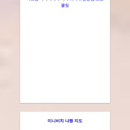
쿨링
미니비치 냐짱 지도