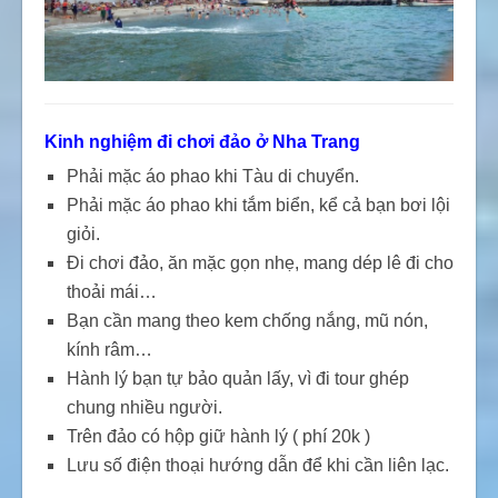
Kinh nghiệm đi chơi đảo ở Nha Trang
Phải mặc áo phao khi Tàu di chuyển.
Phải mặc áo phao khi tắm biển, kể cả bạn bơi lội
giỏi.
Đi chơi đảo, ăn mặc gọn nhẹ, mang dép lê đi cho
thoải mái…
Bạn cần mang theo kem chống nắng, mũ nón,
kính râm…
Hành lý bạn tự bảo quản lấy, vì đi tour ghép
chung nhiều người.
Trên đảo có hộp giữ hành lý ( phí 20k )
Lưu số điện thoại hướng dẫn để khi cần liên lạc.