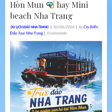
Hòn Mun
hay Mini
beach Nha Trang
05/06/2026
by
Cty Biển
DU LỊCH ĐẢO NHA TRANG
Đảo Tour Nha Trang
0 comments