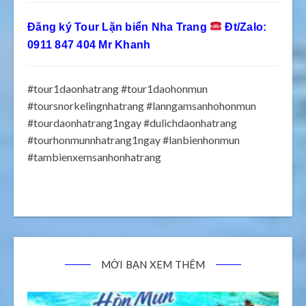
Đăng ký
Tour Lặn biển Nha Trang
Đt/Zalo:
0911 847 404 Mr Khanh
#tour1daonhatrang #tour1daohonmun
#toursnorkelingnhatrang #lanngamsanhohonmun
#tourdaonhatrang1ngay #dulichdaonhatrang
#tourhonmunnhatrang1ngay #lanbienhonmun
#tambienxemsanhonhatrang
MỜI BẠN XEM THÊM