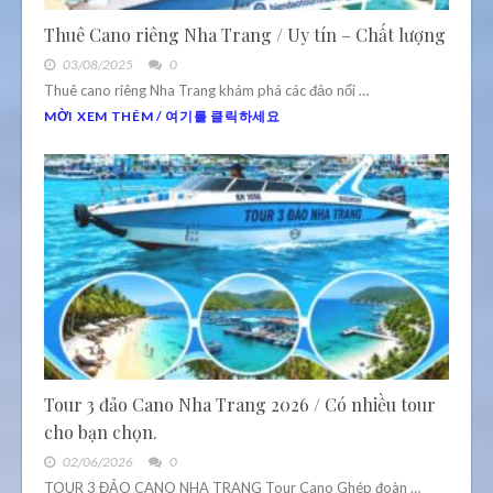
Thuê Cano riêng Nha Trang / Uy tín – Chất lượng
03/08/2025
0
Thuê cano riêng Nha Trang khám phá các đảo nổi …
MỜI XEM THÊM / 여기를 클릭하세요
Tour 3 đảo Cano Nha Trang 2026 / Có nhiều tour
cho bạn chọn.
02/06/2026
0
TOUR 3 ĐẢO CANO NHA TRANG Tour Cano Ghép đoàn …