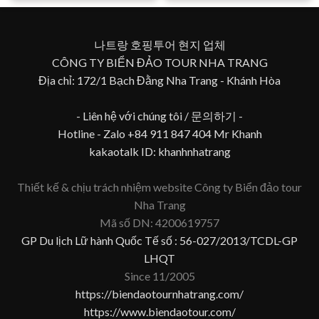
나트랑 호핑투어 현지 업체
CÔNG TY BIỂN ĐẢO TOUR NHA TRANG
Địa chỉ: 172/1 Bạch Đằng Nha Trang - Khánh Hòa
- Liên hệ với chúng tôi / 문의하기 -
Hotline - Zalo +84 911 847 404 Mr Khanh
kakaotalk ID: khanhnhatrang
Thiết kế & chịu trách nhiệm website Công ty Biển đảo tour
Nha Trang
Mã số DN: 4200619757
GP Du lịch Lữ hành Quốc Tế số : 56-027/2013/TCDL-GP
LHQT
Since 11/2005
https://biendaotournhatrang.com/
https://www.biendaotour.com/