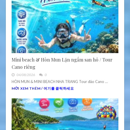
Mini beach & Hòn Mun Lặn ngắm san hô / Tour
Cano riêng
04/08/2026
0
HÒN MUN & MINI BEACH NHA TRANG Tour đảo Cano …
MỜI XEM THÊM / 여기를 클릭하세요