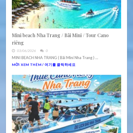
Mini beach Nha Trang / Bãi Mini / Tour Cano
riêng
03/06/2026
0
MINI BEACH NHA TRANG ( Bãi Mini Nha Trang ) …
MỜI XEM THÊM / 여기를 클릭하세요